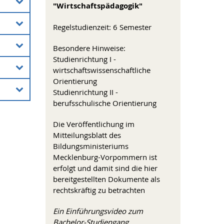
"Wirtschaftspädagogik"
Regelstudienzeit: 6 Semester
e der
Besondere Hinweise:
d
Studienrichtung I -
wirtschaftswissenschaftliche
en
Orientierung
en
3
Studienrichtung II -
berufsschulische Orientierung
oSe
a/Ma)
nden
ch
Die Veröffentlichung im
r
Mitteilungsblatt des
e der
n der
Bildungsministeriums
Mecklenburg-Vorpommern ist
erfolgt und damit sind die hier
2
bereitgestellten Dokumente als
rechtskräftig zu betrachten
)
- und
Ein Einführungsvideo zum
r
er
 der
Bachelor-Studiengang