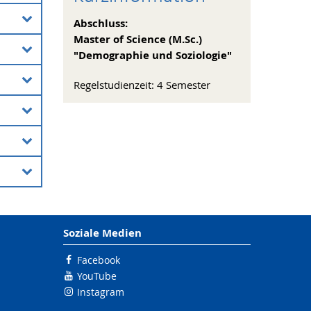
Abschluss:
Master of Science (M.Sc.)
"Demographie und Soziologie"
Regelstudienzeit: 4 Semester
e der
en
t in
3
a/Ma)
Soziale Medien
e der
d
Facebook
YouTube
Instagram