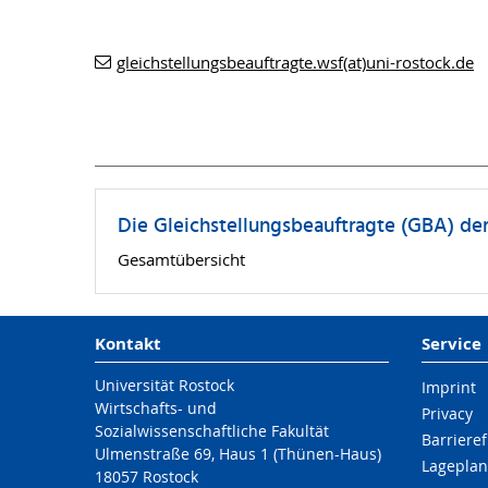
gleichstellungsbeauftragte.wsf(at)uni-rostock.de
Die Gleichstellungsbeauftragte (GBA) der
Gesamtübersicht
Kontakt
Service
Universität Rostock
Imprint
Wirtschafts- und
Privacy
Sozialwissenschaftliche Fakultät
Barrieref
Ulmenstraße 69, Haus 1 (Thünen-Haus)
Lageplan
18057 Rostock